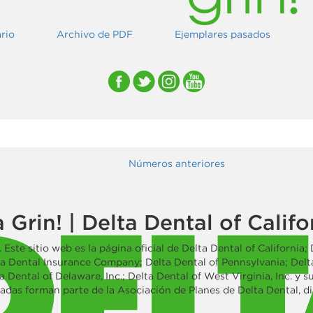
ario
Archivo de PDF
Ejemplares pasados
Números anteriores
 Grin! | Delta Dental of Calif
 Este sitio web es la página oficial de Delta Dental of California; 
ta Dental Insurance Company; Delta Dental of Pennsylvania; Delta 
 Dental of Delaware, Inc.; Delta Dental of West Virginia, Inc. y su
iadas forman parte de la Asociación de Planes de Delta Dental, d