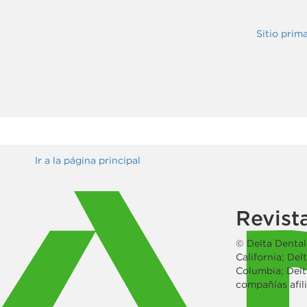
Sitio prim
Ir a la página principal
Revista
© Delta Dental.
California; Del
Columbia; Delta
compañías afil