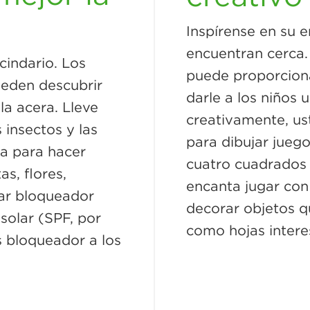
Inspírense en su 
encuentran cerca. 
cindario. Los
puede proporcion
ueden descubrir
darle a los niños
la acera. Lleve
creativamente, us
 insectos y las
para dibujar juego
ra para hacer
cuatro cuadrados o
s, flores,
encanta jugar con
sar bloqueador
decorar objetos q
solar (SPF, por
como hojas interes
s bloqueador a los