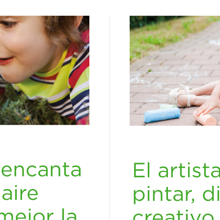
e encanta
El artist
aire
pintar, d
mejor la
creativo