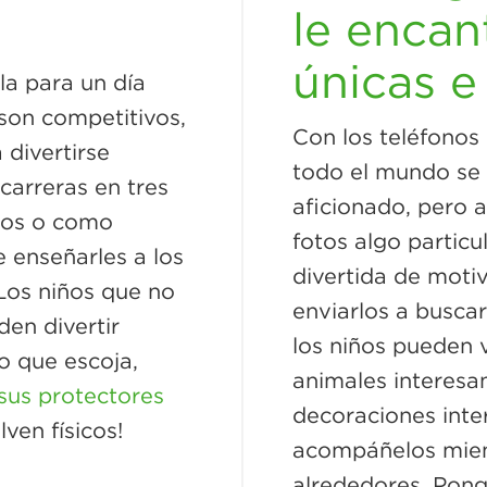
le encan
únicas e
la para un día
s son competitivos,
Con los teléfonos 
 divertirse
todo el mundo se 
carreras en tres
aficionado, pero 
jos o como
fotos algo partic
e enseñarles a los
divertida de motiv
 Los niños que no
enviarlos a buscar
en divertir
los niños pueden 
o que escoja,
animales interesan
sus protectores
decoraciones inter
ven físicos!
acompáñelos mient
alrededores. Pong