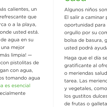
ás calientes, un
Algunos niños son
refrescante que
El salir a caminar
ca o a la playa,
oportunidad para 
donde usted está.
orgullo por su co
 de agua en su
bolsa de basura, 
 una mejor
usted podrá ayuda
 más limpia! —
Haga que el día s
con pistolitas de
gratificante al o
egan con agua,
o meriendas salu
dos tomando agua
tarea. Las merien
a es esencial
y vegetales, como
ecialmente
los gustitos dulc
de frutas o gallet