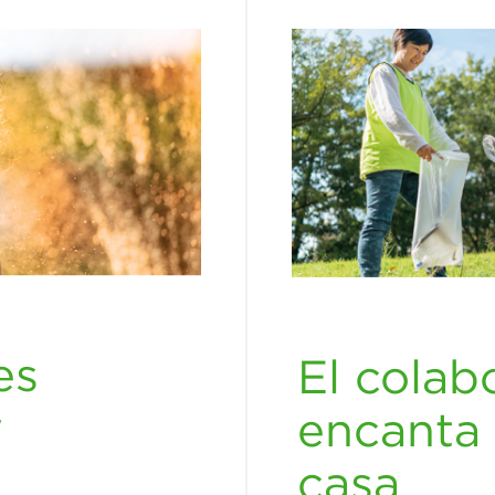
es
El colab
y
encanta 
casa