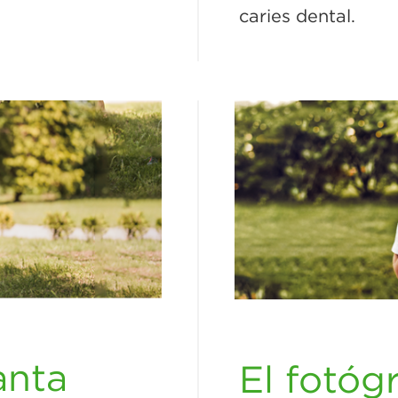
caries dental.
anta
El fotóg