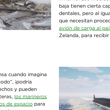
baja tienen cierta ca
dentales, pero al igua
que necesitan proce
avión de carga al pa
Zelanda, para recibir
ensa cuando imagina
odo”, ¡podría
rechos y pueden
iteras,
los marineros
os de espacio
para