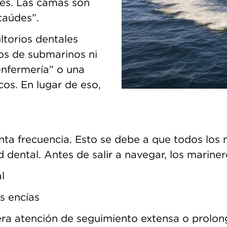
les. Las camas son
taúdes”.
ltorios dentales
os de submarinos ni
enfermería” o una
os. En lugar de eso,
ta frecuencia. Esto se debe a que todos los
ud dental. Antes de salir a navegar, los marine
l
as encías
era atención de seguimiento extensa o prolo