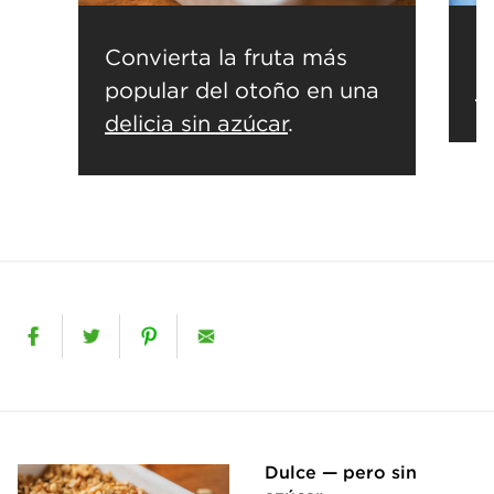
Convierta la fruta más
D
popular del otoño en una
c
delicia sin azúcar
.
Dulce — pero sin