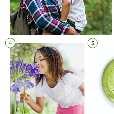
4
5
un