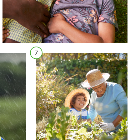
7
preparar su
jardín para la siembra