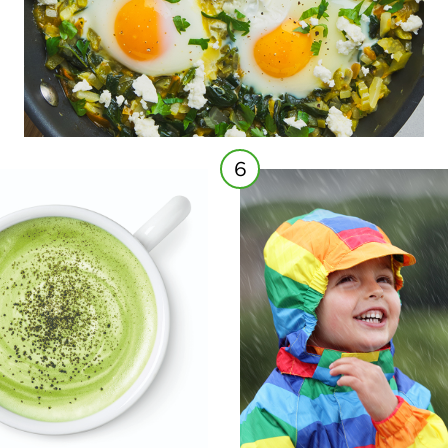
6
 latte matcha